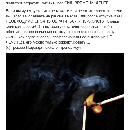
придется потратить очень много СИЛ, ВРЕМЕНИ, ДЕНЕГ...
Если вы чувствуете, что не можете или не хотите работать, если
вы часто заболеваете на рабочем месте, или после отпуска ВАМ
НЕОБХОДИМО СРОЧНО ОБРАТИТЬСЯ к ПСИХОЛОГУ! Ставки
слишком высоки! Эта история достаточно серьезная, чтобы
обратить на нее внимание потому что она затронет всю вашу
жизнь, как я уже писала - профессиональное выгорание НЕ
ЛЕЧИТСЯ, его можно только корректировать....
(с) Грекова Надежда психолог тренер коуч