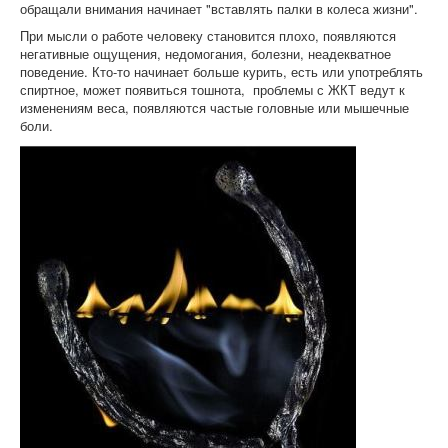
обращали внимания начинает "вставлять палки в колеса жизни".
При мысли о работе человеку становится плохо, появляются
негативные ощущения, недомогания, болезни, неадекватное
поведение. Кто-то начинает больше курить, есть или употреблять
спиртное, может появиться тошнота, проблемы с ЖКТ ведут к
изменениям веса, появляются частые головные или мышечные
боли.