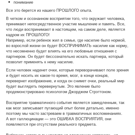
понимание
Все это берется из нашего ПРОШЛОГО опыта.
В четком и осознанном восприятии того, что окружает человека,
принимают непосредственное участие мышление и память. Все,
что люди воспринимают в настоящем, на самом деле, является
кадром их ПРОШЛОГО!
Например, если ребенок жил в семье, где насилие было нормой,
во взрослой жизни он будет ВОСПРИНИМАТЬ насилие как норму,
что несомненно будет влиять на его любовные отношения с
партнером. Он будет бессознательно искать партнера, который
позволит применять к нему насилие.
Если человек наденет очки, которые переворачивают поле зрения
и будет носить их какое-то время, мозг, в конце концов,
перевернет изображение, и когда он снимет очки, реальный мир
будет выглядеть перевернутым. Это явление было
продемонстрировано психологом Джорджем Стрэттоном.
Восприятие травматичного события является замедленным, так
как мозг записывает пугающий опыт более детально, именно
поэтому мы часто застреваем в травматичных воспоминаниях.
А вот галлюцинации — это ОШИБКА ВОСПРИЯТИЯ, они
появляются при отсутствии реального предмета.
Вибрации, которые вы увидите на следующих картинках - на