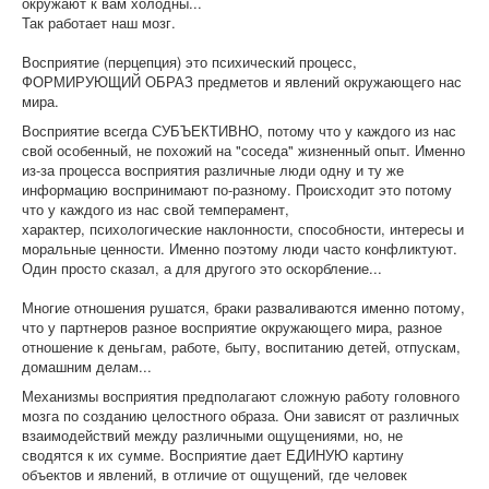
окружают к вам холодны...
Так работает наш мозг.
Восприятие (перцепция) это психический процесс,
ФОРМИРУЮЩИЙ ОБРАЗ предметов и явлений окружающего нас
мира.
Восприятие всегда СУБЪЕКТИВНО, потому что у каждого из нас
свой особенный, не похожий на "соседа" жизненный опыт. Именно
из-за процесса восприятия различные люди одну и ту же
информацию воспринимают по-разному. Происходит это потому
что у каждого из нас свой темперамент,
характер, психологические наклонности, способности, интересы и
моральные ценности. Именно поэтому люди часто конфликтуют.
Один просто сказал, а для другого это оскорбление...
Многие отношения рушатся, браки разваливаются именно потому,
что у партнеров разное восприятие окружающего мира, разное
отношение к деньгам, работе, быту, воспитанию детей, отпускам,
домашним делам...
Механизмы восприятия предполагают сложную работу головного
мозга по созданию целостного образа. Они зависят от различных
взаимодействий между различными ощущениями, но, не
сводятся к их сумме. Восприятие дает ЕДИНУЮ картину
объектов и явлений, в отличие от ощущений, где человек